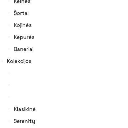
Kelnės
Šortai
Kojinės
Kepurės
Baneriai
Kolekcijos
Klasikinė
Serenity