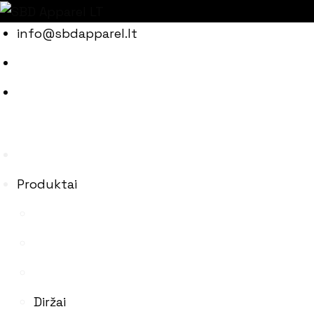
Skip
info@sbdapparel.lt
to
content
Produktai
Diržai