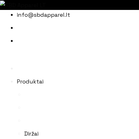
Skip
info@sbdapparel.lt
to
content
Produktai
Diržai