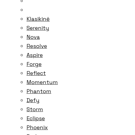
Klasikinė
Serenity
Nova
Resolve
Aspire
Forge
Reflect
Momentum
Phantom
Defy
Storm
Eclipse
Phoenix