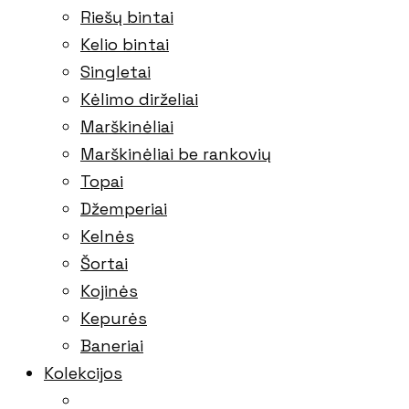
Riešų bintai
Kelio bintai
Singletai
Kėlimo dirželiai
Marškinėliai
Marškinėliai be rankovių
Topai
Džemperiai
Kelnės
Šortai
Kojinės
Kepurės
Baneriai
Kolekcijos