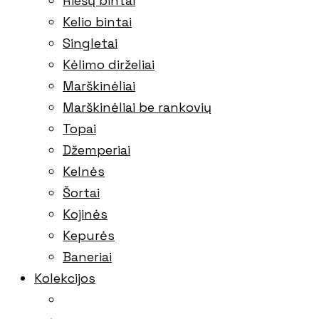
Riešų bintai
Kelio bintai
Singletai
Kėlimo dirželiai
Marškinėliai
Marškinėliai be rankovių
Topai
Džemperiai
Kelnės
Šortai
Kojinės
Kepurės
Baneriai
Kolekcijos