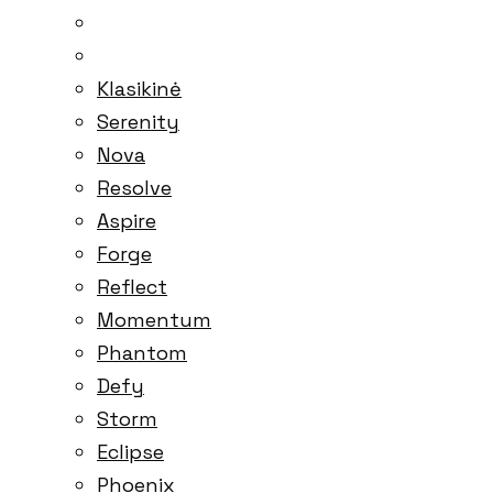
Klasikinė
Serenity
Nova
Resolve
Aspire
Forge
Reflect
Momentum
Phantom
Defy
Storm
Eclipse
Phoenix