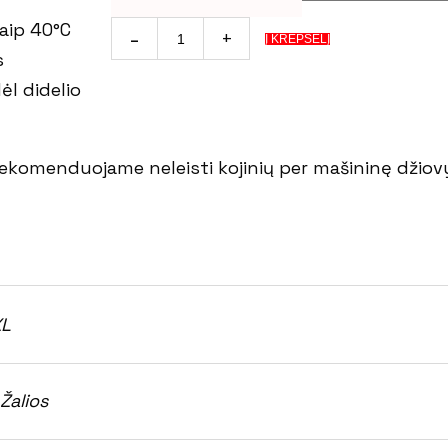
aip 40°C
ENDURE
Į KREPŠELĮ
s
TRENIRUOČIŲ
ėl didelio
KOJINĖS
kiekis
rekomenduojame neleisti kojinių per mašininę džiovyk
XL
Žalios