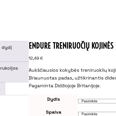
ENDURE TRENIRUOČIŲ KOJINĖS
i dydį
12,49
€
trukcijos
Aukščiausios kokybės treniruoklių koji
Briaunuotas padas, užtikrinantis dides
Pagaminta Didžiojoje Britanijoje.
ė
Dydis
Spalva