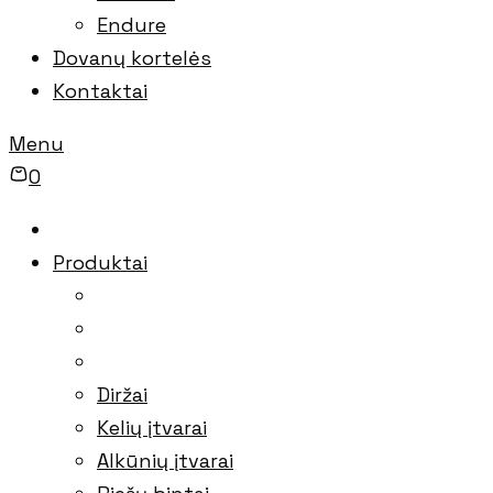
Endure
Dovanų kortelės
Kontaktai
Menu
0
Produktai
Diržai
Kelių įtvarai
Alkūnių įtvarai