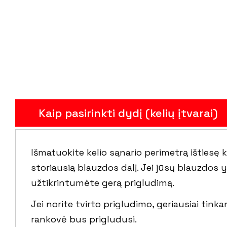
Kaip pasirinkti dydį (kelių įtvarai)
Išmatuokite kelio sąnario perimetrą ištiesę k
storiausią blauzdos dalį. Jei jūsų blauzdos y
užtikrintumėte gerą prigludimą.
Jei norite tvirto prigludimo, geriausiai tink
rankovė bus prigludusi.