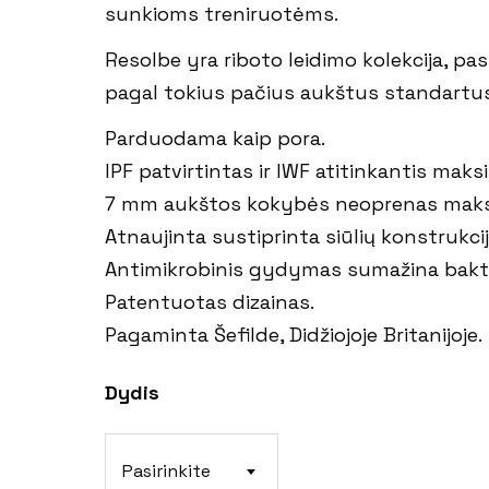
sunkioms treniruotėms.
Defy
Resolbe yra riboto leidimo kolekcija, p
Storm
pagal tokius pačius aukštus standartus k
Eclipse
Parduodama kaip pora.
Phoenix
IPF patvirtintas ir IWF atitinkantis maksi
Endure
7 mm aukštos kokybės neoprenas maksi
Atnaujinta sustiprinta siūlių konstrukci
Antimikrobinis gydymas sumažina bakter
Patentuotas dizainas.
Pagaminta Šefilde, Didžiojoje Britanijoje.
Dydis
Pasirinkite