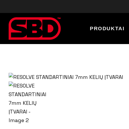
PRODUKTAI
Diržai
Kelių Įtvarai
Alkūnių Įtvarai
Riešų Bintai
Kelio Bintai
Singletai
Kėlimo Dirželiai
Marškinėliai
Marškinėliai Be