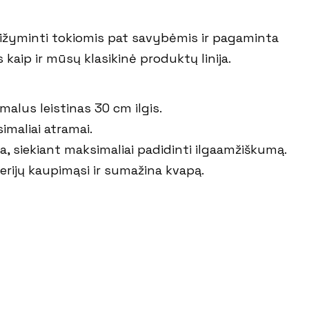
asižyminti tokiomis pat savybėmis ir pagaminta
aip ir mūsų klasikinė produktų linija.
malus leistinas 30 cm ilgis.
maliai atramai.
ja, siekiant maksimaliai padidinti ilgaamžiškumą.
ijų kaupimąsi ir sumažina kvapą.