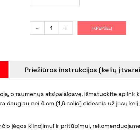
Į KREPŠELĮ
Priežiūros instrukcijos (kelių įtvara
oją, o raumenys atsipalaidavę. Išmatuokite aplink keli
ra daugiau nei 4 cm (1,6 colio) didesnis už jūsų kelį
ančio jėgos kilnojimui ir pritūpimui, rekomenduojame