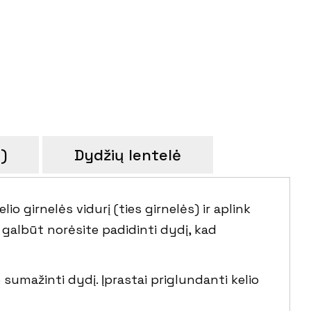
i)
Dydžių lentelė
o girnelės vidurį (ties girnelės) ir aplink
, galbūt norėsite padidinti dydį, kad
 sumažinti dydį. Įprastai priglundanti kelio