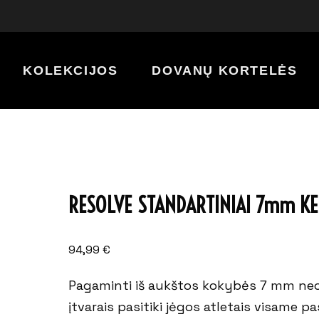
KOLEKCIJOS
DOVANŲ KORTELĖS
Klasikinė
Serenity
Nova
Resolve
RESOLVE STANDARTINIAI 7mm KE
Aspire
Forge
94,99
€
Reflect
Pagaminti iš aukštos kokybės 7 mm neopr
Momentum
įtvarais pasitiki jėgos atletais visame pasa
Phantom