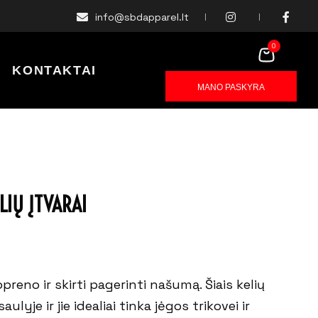
info@sbdapparel.lt
0
KONTAKTAI
MANO PASKYRA
LIŲ ĮTVARAI
eno ir skirti pagerinti našumą. Šiais kelių
ulyje ir jie idealiai tinka jėgos trikovei ir