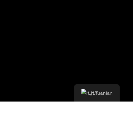
Lithuanian
KOLEKCIJ